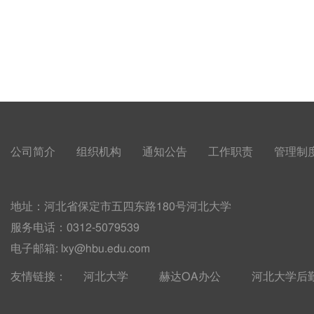
公司简介
组织机构
通知公告
工作职责
管理制
地址：河北省保定市五四东路180号河北大学
服务电话：
0312-5079539
电子邮箱: lxy@hbu.edu.com
友情链接：
河北大学
赫达OA办公
河北大学后