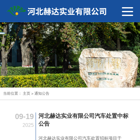
导
航
切
换
当前位置：
主页
>
通知公告
09-19
河北赫达实业有限公司汽车处置中标
公告
2025
河北赫达实业有限公司汽车处置招标项目于