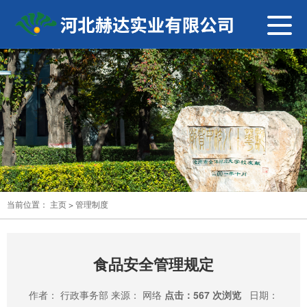
导
航
切
换
当前位置：
主页
>
管理制度
食品安全管理规定
作者： 行政事务部 来源： 网络
点击：
567 次浏览
日期：