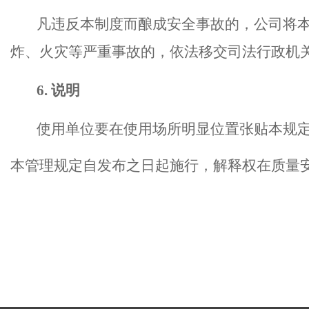
凡违反本制度而酿成安全事故的，
公司
将
炸、火灾等严重事故的
，
依法移交司法行政机
6
.
说明
使用单位要在使用场所明显位置张贴本规
本管理规定自
发布之日
起
施行
，
解释权在质量